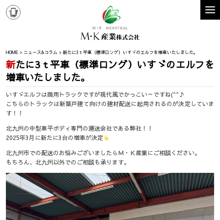
HOME
ニュース&コラム
新たに3ｔ平車（標準ロング）いすゞのエルフを増車いたしました。
新たに3ｔ平車（標準ロング）いすゞのエルフを
増車いたしました。
いすゞエルフは商用トラックですが現代風でかっこい～ですね(^^♪
こちらのトラックは新築戸建て向けの建材配送に起用されるのが決定していま
す！！
北九州の中型車平ボディ専門の運送会社である弊社！！
2025年3月に新たに3台の増車が決定
北九州市での配送のお悩みございましたらＭ・Ｋ産業にご相談ください。
もちろん、北九州以外でのご相談も承ります。