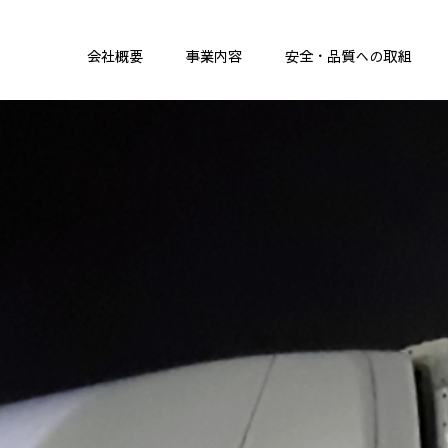
会社概要
事業内容
安全・品質への取組
運送業
建材
スポット運送料金表近距離
スポ
定期配送運送料金