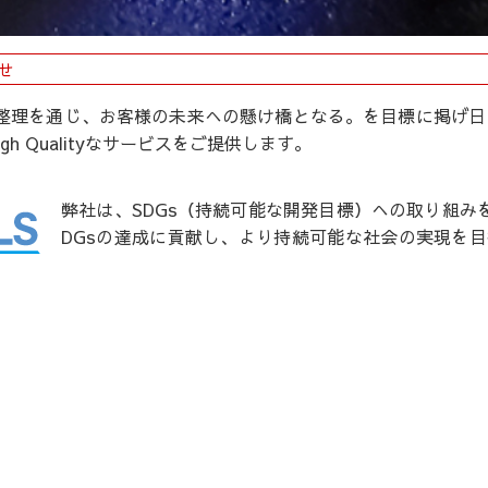
せ
ーク構築のお知らせ
整理を通じ、お客様の未来への懸け橋となる。を目標に掲げ日
配送ドライバー募集中!!
h Qualityなサービスをご提供します。
弊社は、SDGs（持続可能な開発目標）への取り組み
DGsの達成に貢献し、より持続可能な社会の実現を
んでまいります。
弊社は、遺品整理・特殊清掃の両方の事業に携わって
ノウハウを有しております。また、遺品整理士や特殊
有したスタッフが在籍していますので、安心してご依
「運送」から「遺品整理・不用品回収」まで、暮らし
サポートするM・K産業の公式Instagramです！ぜ