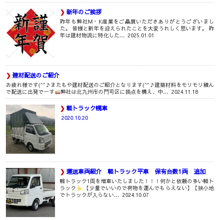
新年のご挨拶
昨年も弊社M・K産業をご贔屓いただきありがとうございまし
た。 皆様と新年を迎えられたことを大変うれしく思います。 昨
年は建材物流に特化した…
2025.01.01
建材配送のご紹介
お疲れ様です(^^♪またもや建材配送のご紹介となります(^^♪建築材料をモリモリ積ん
で配送に出発でーす
弊社は北九州市の門司区に拠点を構え、中…
2024.11.18
軽トラック幌車
2020.10.20
運送車両紹介 軽トラック平車 保有台数1両 追加
軽トラック1両を増車いたしました！！！何かと依頼の多い軽ト
ラック
【少量でいいので荷物を運んでもらえない】【狭小地
でトラックが入らない…
2024.10.07