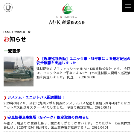
HOME
投稿記事一覧
お知らせ
一覧表示
【現場巡視活動】ユニック車・3t平車による建材配送の
安全確認を実施しました
建材配送のプロフェッショナル M・K産業株式会社 です。 今回
は、ユニック車と3t平車による2台口での建材搬入現場へ巡視活
動を実施しました。 配送…
2026.07.06
システム・ユニットバス配送開始！
2026年3月より、当社北九州デポを拠点にシステムバス配送を開始し同年4月からはユ
ニットバス配送もスタートいたしました。 今回の新規実施…
2026.06.19
安全性優良事業所（Gマーク）認定取得のお知らせ
平素より格別のご愛顧を賜り、誠にありがとうございます。 このたびM・K産業株式
会社は、2025年12月16日付で、国土交通省が推進する「…
2026.04.01