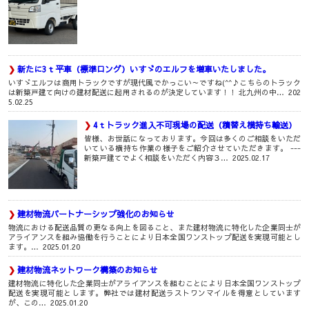
新たに3ｔ平車（標準ロング）いすゞのエルフを増車いたしました。
いすゞエルフは商用トラックですが現代風でかっこい～ですね(^^♪こちらのトラック
は新築戸建て向けの建材配送に起用されるのが決定しています！！ 北九州の中…
202
5.02.25
4ｔトラック進入不可現場の配送（積替え横持ち輸送）
皆様、お世話になっております。今回は多くのご相談をいただ
いている横持ち作業の様子をご紹介させていただきます。 ---
新築戸建てでよく相談をいただく内容３…
2025.02.17
建材物流パートナーシップ強化のお知らせ
物流における配送品質の更なる向上を図ること、また建材物流に特化した企業同士が
アライアンスを組み協働を行うことにより日本全国ワンストップ配送を実現可能とし
ます。…
2025.01.20
建材物流ネットワーク構築のお知らせ
建材物流に特化した企業同士がアライアンスを組むことにより日本全国ワンストップ
配送を実現可能とします。弊社では建材配送ラストワンマイルを得意としています
が、この…
2025.01.20