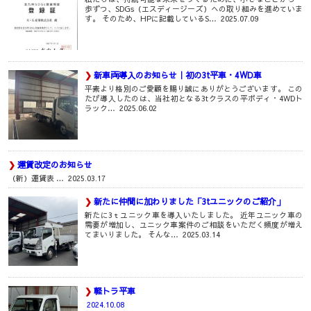
歩ずつ、SDGs（エスディージーズ）への取り組みを進めていま
す。 そのため、HPに記載しているS…
2025.07.09
新車両導入のお知らせ｜初の3t平車・4WD車
平素より格別のご愛顧を賜り誠にありがとうございます。 この
たび導入したのは、当社初となる3tクラスの平ボディ・4WDト
ラック…
2025.06.02
運賃改定のお知らせ
（新）運賃表 …
2025.03.17
新たに仲間に加わりました「3tユニックのご紹介」
新たに3ｔユニック車を導入いたしました。 近年ユニック車の
需要が増加し、ユニック車案件のご相談をいただく頻度が増え
てまいりました。 そんな…
2025.03.14
軽トラ平車
2024.10.08