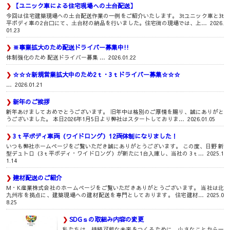
【ユニック車による住宅現場への土台配送】
今回は住宅建築現場への土台配送作業の一例をご紹介いたします。 3tユニック車と3t
平ボディ車の2台口にて、土台材の納品を行いました。住宅街の現場では、上…
2026.
01.23
※事業拡大のため配送ドライバー募集中!!
体制強化のため 配送ドライバー募集 …
2026.01.22
☆☆☆新規営業拡大中のため2ｔ・3ｔドライバー募集☆☆☆
…
2026.01.21
新年のご挨拶
新年あけましておめでとうございます。 旧年中は格別のご厚情を賜り、誠にありがと
うございました。 本日2026年1月5日より弊社はスタートしておりま…
2026.01.05
3ｔ平ボディ車両（ワイドロング）12両体制になりました！
いつも弊社ホームページをご覧いただき誠にありがとうございます。 この度、日野 新
型デュトロ（3ｔ平ボディ・ワイドロング）が新たに1台入庫し、当社の 3ｔ…
2025.1
1.14
建材配送のご紹介
M・K産業株式会社のホームページをご覧いただきありがとうございます。 当社は北
九州市を拠点に、建築現場への建材配送を専門としております。 住宅建材…
2025.0
8.25
SDGｓの取組み内容の変更
私たちは、持続可能な未来をつくるために、小さなことから一