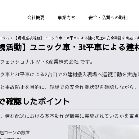
会社概要
事業内容
安全・品質への取組
運送業
建材
コラム
【現場巡視活動】ユニック車・3t平車による建材配送の安全確認を実施し
スポット運送料金表近距離
スポ
場巡視活動】ユニック車・3t平車による
定期配送運送料金
フェッショナル M・K産業株式会社 です。
ク車と3t平車による2台口での建材搬入現場へ巡視活動を実施
上と事故防止を目的に、現場での安全作業状況を確認しながら、
視で確認したポイント
、建材配送における基本動作が確実に実施されているかを重点
起コーンの設置