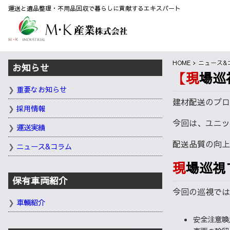
運送と遺品整理・不用品回収で暮らしに貢献するエキスパート
HOME
ニュース&
お知らせ
【現
重要なお知らせ
建材配送のプロ
採用情報
今回は、ユニッ
運送実績
配送品質の向
ニュース&コラム
現場巡
保有車両紹介
今回の巡視では
車輛紹介
安全注意喚