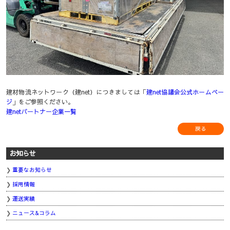
建材物流ネットワーク（建net）につきましては「
建net協議会公式ホームペー
ジ
」をご参照ください。
建netパートナー企業一覧
戻る
お知らせ
重要なお知らせ
採用情報
運送実績
ニュース&コラム